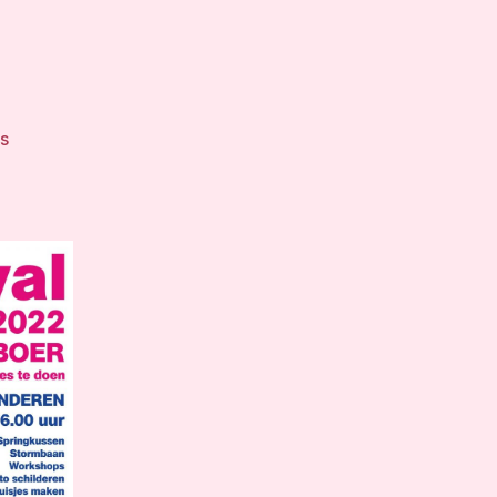
op
es
Berghuizen
Ontspoort
Festival
2022