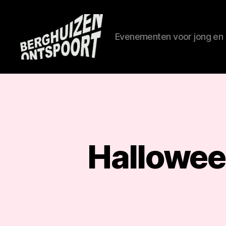
Evenementen voor jong en ou
Berghuize
Ontspoort
Hallowee