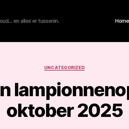
d... en alles er tussenin.
Hom
n
Categorieën
UNCATEGORIZED
n lampionneno
oktober 2025