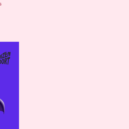
op
s
Halloween
lampionnenoptocht
25
oktober
2025